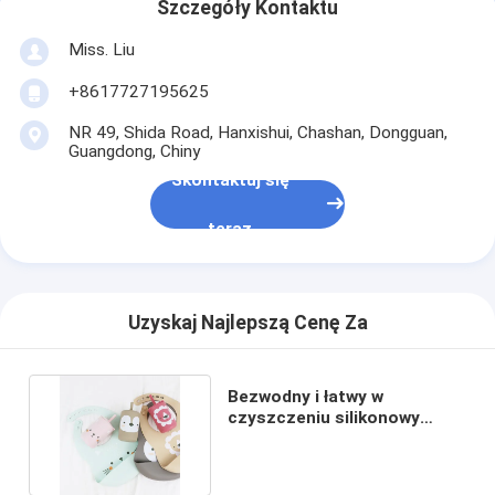
Szczegóły Kontaktu
Miss. Liu
+8617727195625
NR 49, Shida Road, Hanxishui, Chashan, Dongguan,
Guangdong, Chiny
Skontaktuj się
teraz
Uzyskaj Najlepszą Cenę Za
Bezwodny i łatwy w
czyszczeniu silikonowy
biust dla dzieci od 0 do 4 lat