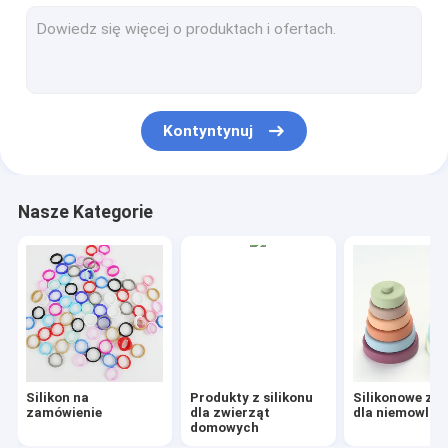
Puzzle silikonowe
Silikonowy gryzak dla niemowląt
Silikonowy zestaw stołowy
Kontyntynuj
Zestaw misek silikonowych
Drewniane zabawki dla dzieci
Nasze Kategorie
Silikonowy koralik na ząbkowanie
Silikonowy kubek dla dzieci
Talerze silikonowe dla maluchów
Silikonowe Widelce I Łyżki
Silikon na
Produkty z silikonu
Silikonowe za
Silikonowy śliniaczek dla niemowląt
zamówienie
dla zwierząt
dla niemowląt
domowych