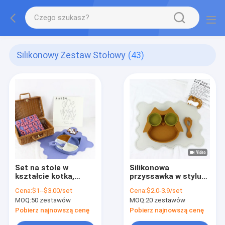
Silikonowy Zestaw Stołowy
(43)
Set na stole w
Silikonowa
kształcie kotka,
przyssawka w stylu
silikonowy,
brązowej sowy dla
Cena:
$1--$3.00/set
Cena:
$2.0-3.9/set
podzielony na kształt
małych dzieci
MOQ:
50 zestawów
MOQ:
20 zestawów
kotka, talerz, łyżka w
Wielofunkcyjna
kształcie kotka, bez
Pobierz najnowszą cenę
Pobierz najnowszą cenę
toksycznego BPA.