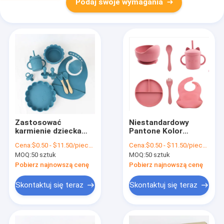
Podaj swoje wymagania
Zastosować
Niestandardowy
karmienie dziecka
Pantone Kolor
Silikonowe naczynia
silikonowy zestaw
Cena:
$0.50 - $11.50/pieces
Cena:
$0.50 - $11.50/pieces
stołowe z silikonową
obiadowy 5 sztuk
MOQ:
50 sztuk
MOQ:
50 sztuk
płytką sekcji Bib
Zestaw odstawienia
łyżka miska łyżka
silikonowego
Pobierz najnowszą cenę
Pobierz najnowszą cenę
miska
Skontaktuj się teraz
Skontaktuj się teraz