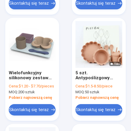
Skontaktuj się teraz
Skontaktuj się teraz
Wielofunkcyjny
5 szt.
silikonowy zestaw
Antypoślizgowy
stołowy
silikonowy zestaw do
Cena:
$1.20 - $7.70/pieces
Cena:
$1.5-8.50/piece
niezniszczalny dla
karmienia niemowląt
MOQ:
200 sztuk
MOQ:
50 sztuk
małych dzieci
Wodoodporny bez
BPA dla dzieci
Pobierz najnowszą cenę
Pobierz najnowszą cenę
Skontaktuj się teraz
Skontaktuj się teraz