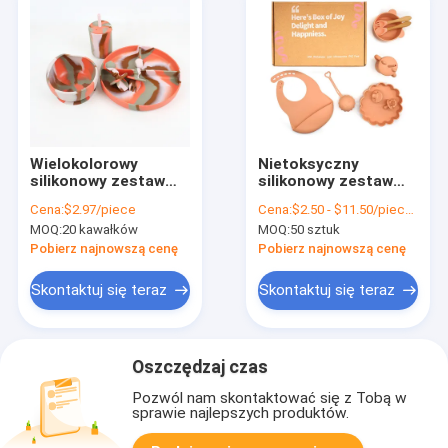
Wielokolorowy
Nietoksyczny
silikonowy zestaw
silikonowy zestaw
naczyń stołowych
karmienia dzieci
Cena:
$2.97/piece
Cena:
$2.50 - $11.50/pieces
talerz dla niemowląt
silikonowy uchwyt dla
MOQ:
20 kawałków
MOQ:
50 sztuk
niemowlęta obiad dla
lalki silikonowy
dzieci silikonowy
zestaw bibu i talerza
Pobierz najnowszą cenę
Pobierz najnowszą cenę
zestaw żywności
z logo
Skontaktuj się teraz
Skontaktuj się teraz
Oszczędzaj czas
Pozwól nam skontaktować się z Tobą w
sprawie najlepszych produktów.