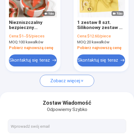
O nas
Wycieczka po fabryce
Niezniszczalny
1 zestaw 8 szt.
bezpieczny
Silikonowy zestaw do
Kontrola jakości
silikonowy zestaw
karmienia niemowląt
Cena:
$1--$5/pieces
Cena:
$12.60/piece
stołowy do karmienia
Zrównoważony kolor
MOQ:
100 kawałków
MOQ:
20 kawałków
dzieci
Pantone
Skontaktuj się z nami
Pobierz najnowszą cenę
Pobierz najnowszą cenę
Aktualności
Skontaktuj się teraz
Skontaktuj się teraz
Sprawy
Zobacz więcej
Silikon na zamówienie
Zostaw Wiadomość
Odpowiemy Szybko
Produkty z silikonu dla zwierząt domowych
Silikonowe zabawki dla niemowląt