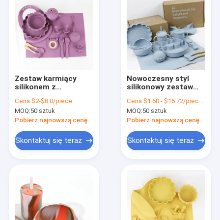
Zestaw karmiący
Nowoczesny styl
silikonem z
silikonowy zestaw
kartonówki dla kotów
naczynia do obiadu,
Cena:
$2-$8.0/piece
Cena:
$1.60 - $16.72/pieces
bez BPA dla dziecka
MOQ:
50 sztuk
MOQ:
50 sztuk
silikonowy zestaw
naczynia na miskę,
Pobierz najnowszą cenę
Pobierz najnowszą cenę
kubek, łyżka, widelec
do karmienia
Skontaktuj się teraz
Skontaktuj się teraz
Dom
Produkty
Filmy